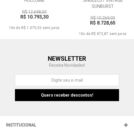
HOLCOMB
SINGLECUT VINTAGE
SUNBURST
R$ 12.698,00
R$ 10.793,30
R$ 10.269,00
R$ 8.728,65
10x de R$ 1.079,33
sem juros
10x de R$ 872,87
sem juros
Central de Ajuda
NEWSLETTER
Fale com a gente
Receba Novidades!
Atendimento
Fu
Fujisom
INSTITUCIONAL