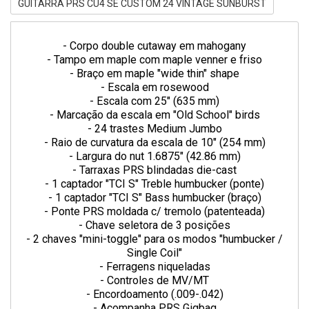
GUITARRA PRS CU4 SE CUSTOM 24 VINTAGE SUNBURST
- Corpo double cutaway em mahogany
- Tampo em maple com maple venner e friso
- Braço em maple "wide thin" shape
- Escala em rosewood
- Escala com 25" (635 mm)
- Marcação da escala em "Old School" birds
- 24 trastes Medium Jumbo
- Raio de curvatura da escala de 10" (254 mm)
- Largura do nut 1.6875" (42.86 mm)
- Tarraxas PRS blindadas die-cast
- 1 captador "TCI S" Treble humbucker (ponte)
- 1 captador "TCI S" Bass humbucker (braço)
- Ponte PRS moldada c/ tremolo (patenteada)
- Chave seletora de 3 posições
- 2 chaves "mini-toggle" para os modos "humbucker /
Single Coil"
- Ferragens niqueladas
- Controles de MV/MT
- Encordoamento (.009-.042)
- Acompanha PRS Gigbag