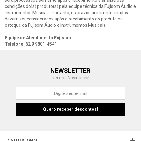
será processada somente após o recebimento e análise das
condições do(s) produto(s) pela equipe técnica da Fujisom Áudio e
Instrumentos Musicais. Portanto, os prazos acima informados
devem ser considerados após o recebimento do produto no
estoque da Fujisom Áudio e Instrumentos Musicais.
Equipe de Atendimento Fujisom
Telefone: 62 9 9801-4541
Central de Ajuda
NEWSLETTER
Fale com a gente
Receba Novidades!
Atendimento
Fu
Fujisom
INSTITUCIONAL