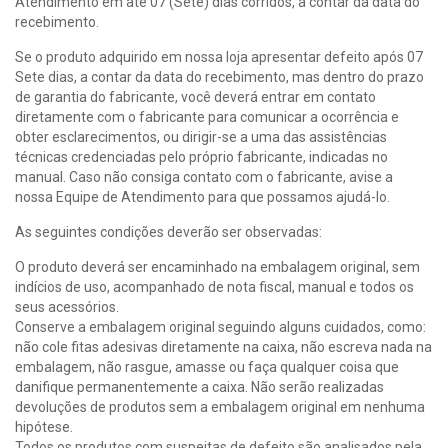
Atendimento em até 07 (Sete) dias corridos, a contar da data do
recebimento.
Se o produto adquirido em nossa loja apresentar defeito após 07
Sete dias, a contar da data do recebimento, mas dentro do prazo
de garantia do fabricante, você deverá entrar em contato
diretamente com o fabricante para comunicar a ocorrência e
obter esclarecimentos, ou dirigir-se a uma das assistências
técnicas credenciadas pelo próprio fabricante, indicadas no
manual. Caso não consiga contato com o fabricante, avise a
nossa Equipe de Atendimento para que possamos ajudá-lo.
As seguintes condições deverão ser observadas:
O produto deverá ser encaminhado na embalagem original, sem
indícios de uso, acompanhado de nota fiscal, manual e todos os
seus acessórios.
Conserve a embalagem original seguindo alguns cuidados, como:
não cole fitas adesivas diretamente na caixa, não escreva nada na
embalagem, não rasgue, amasse ou faça qualquer coisa que
danifique permanentemente a caixa. Não serão realizadas
devoluções de produtos sem a embalagem original em nenhuma
hipótese.
Todos os produtos com suspeitas de defeito são analisados pela