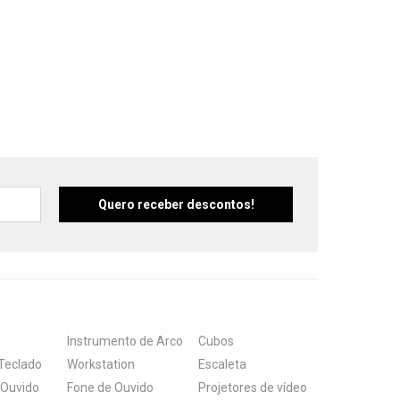
Suporte e Estantes
Pedal & Pedaleira
Captadores
Diversos
Instrumento de Arco
Cubos
Teclado
Workstation
Escaleta
 Ouvido
Fone de Ouvido
Projetores de vídeo