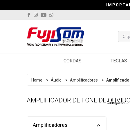
IMPORTA
IMPORTA
IMPORTA
CORDAS
TECLAS
Violão
Arranjado
Home
>
Áudio
>
Amplificadores
>
Amplificado
Guitarra
Sintetiza
AMPLIFICADOR DE FONE DE OUVID
Contrabaixo
Controlad
Carregando...
Viola
Pianos
Cavaquinho
Acordeo
Amplificadores