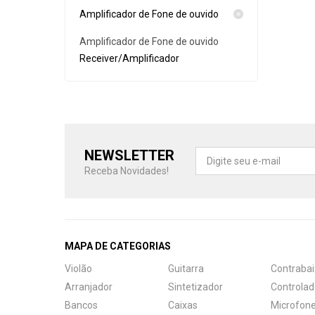
Ukulele
Cubo par
Amplificador de Fone de ouvido
Instrumento de Arco
Workstat
Amplificador de Fone de ouvido
Receiver/Amplificador
Cubos
Escaleta
Bancos
NEWSLETTER
Receba Novidades!
MAPA DE CATEGORIAS
Violão
Guitarra
Contrabai
Arranjador
Sintetizador
Controlad
Bancos
Caixas
Microfon