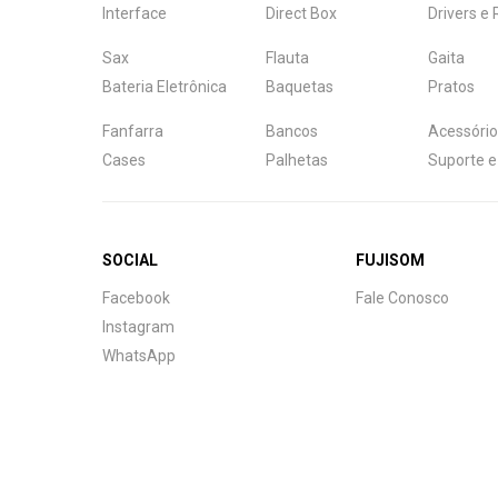
Interface
Direct Box
Drivers e
Sax
Flauta
Gaita
Bateria Eletrônica
Baquetas
Pratos
Fanfarra
Bancos
Acessório
Cases
Palhetas
Suporte e
SOCIAL
FUJISOM
Central de Ajuda
Facebook
Fale Conosco
Fale com a gente
Instagram
WhatsApp
Atendimento
Fu
Fujisom