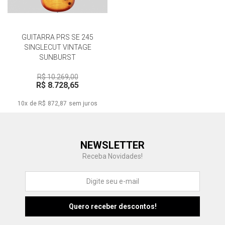
GUITARRA PRS SE 245
SINGLECUT VINTAGE
SUNBURST
R$ 10.269,00
R$ 8.728,65
10x de R$ 872,87
sem juros
Central de Ajuda
NEWSLETTER
Fale com a gente
Receba Novidades!
Atendimento
Fu
Fujisom