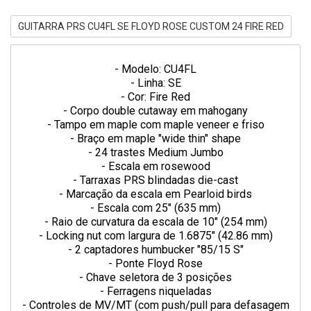
GUITARRA PRS CU4FL SE FLOYD ROSE CUSTOM 24 FIRE RED
- Modelo: CU4FL
- Linha: SE
- Cor: Fire Red
- Corpo double cutaway em mahogany
- Tampo em maple com maple veneer e friso
- Braço em maple "wide thin" shape
- 24 trastes Medium Jumbo
- Escala em rosewood
- Tarraxas PRS blindadas die-cast
- Marcação da escala em Pearloid birds
- Escala com 25" (635 mm)
- Raio de curvatura da escala de 10" (254 mm)
- Locking nut com largura de 1.6875" (42.86 mm)
- 2 captadores humbucker "85/15 S"
- Ponte Floyd Rose
- Chave seletora de 3 posições
- Ferragens niqueladas
- Controles de MV/MT (com push/pull para defasagem