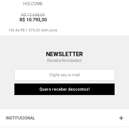
HOLCOMB
R$ 12.698,00
R$ 10.793,30
10x de R$ 1.079,33
sem juros
Central de Ajuda
NEWSLETTER
Fale com a gente
Receba Novidades!
Atendimento
Fu
Fujisom
INSTITUCIONAL