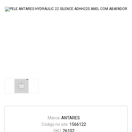
Marca:
ANTARES
Código no site:
1566122
SKU:
26102