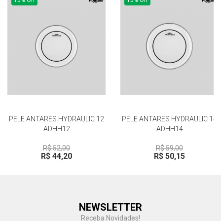
15% Off
15% Off
PELE ANTARES HYDRAULIC 12
PELE ANTARES HYDRAULIC 14
ADHH12
ADHH14
R$ 52,00
R$ 59,00
R$ 44,20
R$ 50,15
Central de Ajuda
NEWSLETTER
Fale com a gente
Receba Novidades!