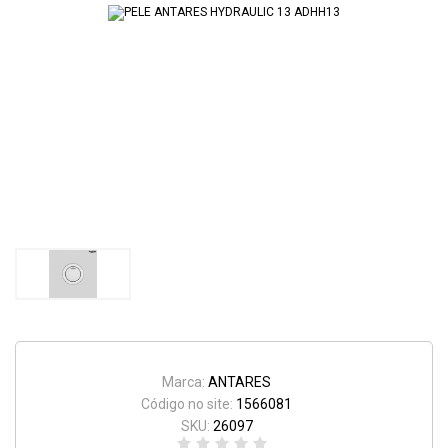
Marca:
ANTARES
Código no site:
1566081
SKU:
26097