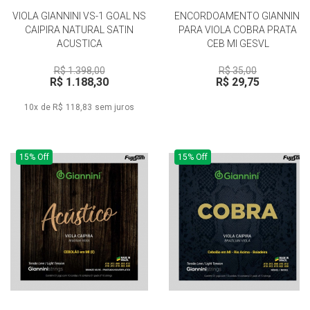
VIOLA GIANNINI VS-1 GOAL NS
ENCORDOAMENTO GIANNINI
CAIPIRA NATURAL SATIN
PARA VIOLA COBRA PRATA
ACUSTICA
CEB MI GESVL
R$ 1.398,00
R$ 35,00
R$ 1.188,30
R$ 29,75
10x de R$ 118,83
sem juros
15% Off
15% Off