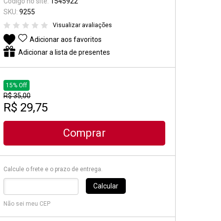
Código no site:
1545922
Suporte e Estantes
SKU:
9255
Visualizar avaliações
Pedal & Pedaleira
Adicionar aos favoritos
Captadores
Adicionar a lista de presentes
Diversos
15% Off
R$ 35,00
R$ 29,75
Comprar
Calcule o frete e o prazo de entrega.
Calcular
Não sei meu CEP