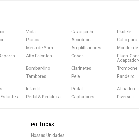
xo
Viola
Cavaquinho
Ukulele
or
Pianos
Acordeons
Cubo para 
e
Mesa de Som
Amplificadores
Monitor de
 Reparos
Alto Falantes
Cabos
Plugs, Con
Adaptador
Bombardino
Clarinetes
Trombone
Tambores
Pele
Pandeiro
s
Infantil
Pedal
Afinadores
 Estantes
Pedal & Pedaleira
Captadores
Diversos
POLÍTICAS
Nossas Unidades