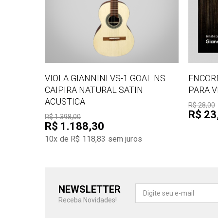
VIOLA GIANNINI VS-1 GOAL NS
ENCOR
CAIPIRA NATURAL SATIN
PARA V
ACUSTICA
R$ 28,00
R$ 23
R$ 1.398,00
R$ 1.188,30
10x de R$ 118,83
sem juros
NEWSLETTER
Receba Novidades!