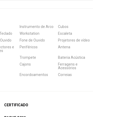
Instrumento de Arco
Cubos
Teclado
Workstation
Escaleta
 Ouvido
Fone de Ouvido
Projetores de vídeo
ectores e
Periféricos
Antena
es
Trompete
Bateria Acústica
Cajons
Ferragens e
Acessórios
Encordoamentos
Correias
CERTIFICADO