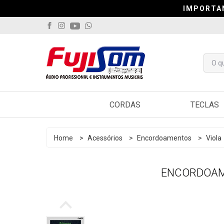
IMPORTA
IMPORTA
IMPORTA
CORDAS
TECLAS
Violão
Arranjado
Home
>
Acessórios
>
Encordoamentos
>
Viola
Guitarra
Sintetiza
ENCORDOAME
Contrabaixo
Controlad
Viola
Pianos
Cavaquinho
Acordeo