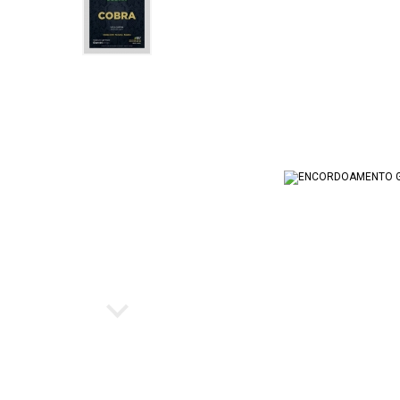
Ukulele
Cubo par
Instrumento de Arco
Workstat
Cubos
Escaleta
Bancos