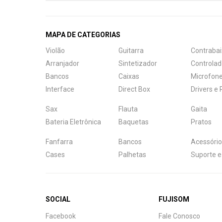
MAPA DE CATEGORIAS
Violão
Guitarra
Contrabai
Arranjador
Sintetizador
Controlad
Bancos
Caixas
Microfon
Interface
Direct Box
Drivers e
Sax
Flauta
Gaita
Bateria Eletrônica
Baquetas
Pratos
Fanfarra
Bancos
Acessório
Cases
Palhetas
Suporte e
SOCIAL
FUJISOM
Central de Ajuda
Facebook
Fale Conosco