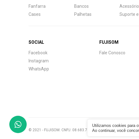
Fanfarra
Bancos
Acessório
Cases
Palhetas
Suporte e
SOCIAL
FUJISOM
Central de Ajuda
Facebook
Fale Conosco
Fale com a gente
Instagram
WhatsApp
Atendimento
Fu
Fujisom
Utilizamos cookies para 
© 2021 - FUJISOM. CNPJ: 08.683.782/0001-12. Todos os direitos
Ao continuar, você conc