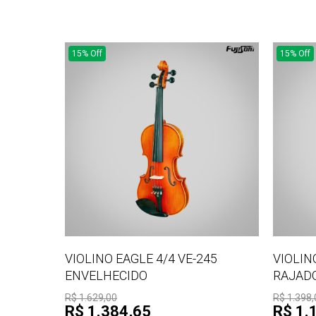
15% Off
15% Off
VIOLINO EAGLE 4/4 VE-245
VIOLIN
ENVELHECIDO
RAJAD
R$ 1.629,00
R$ 1.398,
R$ 1.384,65
R$ 1.