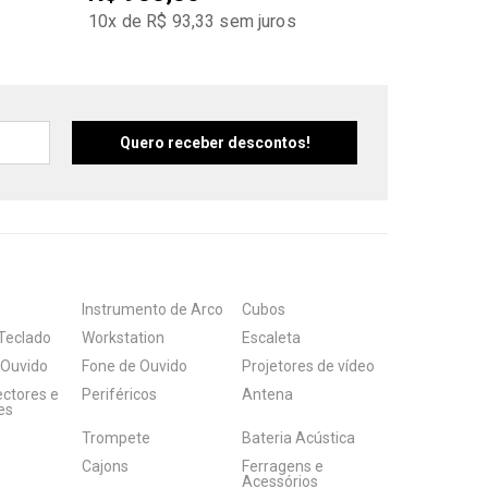
10x de R$ 93,33
sem juros
Instrumento de Arco
Cubos
Teclado
Workstation
Escaleta
 Ouvido
Fone de Ouvido
Projetores de vídeo
ectores e
Periféricos
Antena
es
Trompete
Bateria Acústica
Cajons
Ferragens e
Acessórios