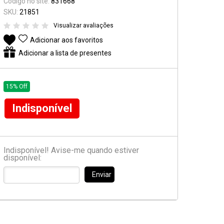
Código no site:
831668
Suporte e Estantes
SKU:
21851
Visualizar avaliações
Pedal & Pedaleira
Adicionar aos favoritos
Captadores
Adicionar a lista de presentes
Diversos
15% Off
Indisponível
Indisponível! Avise-me quando estiver
disponível:
Enviar