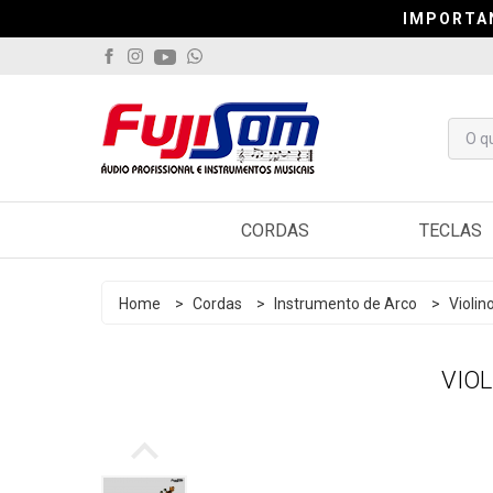
IMPORTA
IMPORTA
IMPORTA
CORDAS
TECLAS
Violão
Arranjado
Home
>
Cordas
>
Instrumento de Arco
>
Violin
Guitarra
Sintetiza
VIOL
Contrabaixo
Controlad
Viola
Pianos
Cavaquinho
Acordeo