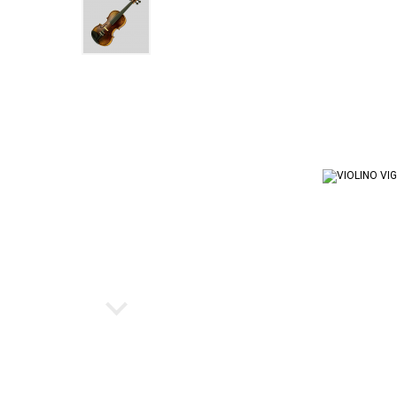
Ukulele
Cubo par
Instrumento de Arco
Workstat
Cubos
Escaleta
Bancos