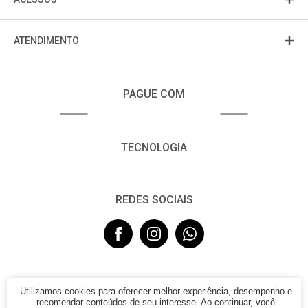
ATENDIMENTO
PAGUE COM
TECNOLOGIA
REDES SOCIAIS
Utilizamos cookies para oferecer melhor experiência, desempenho e
© 2021 - FUJISOM. CNPJ: 08.683.782/0001-12. Todos os direitos
recomendar conteúdos de seu interesse. Ao continuar, você