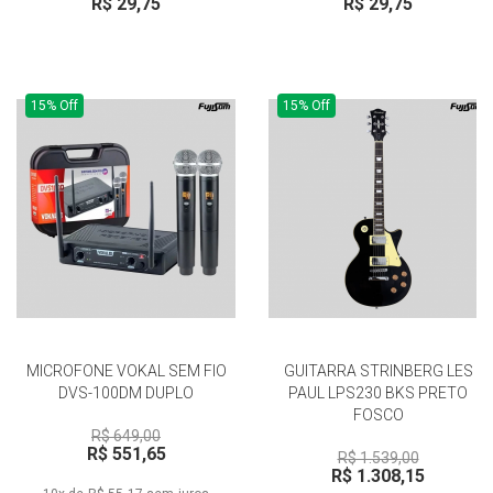
R$ 29,75
R$ 29,75
15% Off
15% Off
MICROFONE VOKAL SEM FIO
GUITARRA STRINBERG LES
DVS-100DM DUPLO
PAUL LPS230 BKS PRETO
FOSCO
R$ 649,00
R$ 551,65
R$ 1.539,00
R$ 1.308,15