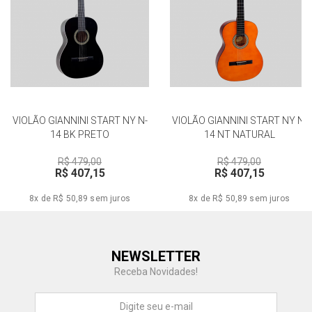
VIOLÃO GIANNINI START NY N-
VIOLÃO GIANNINI START NY N-
14 BK PRETO
14 NT NATURAL
R$ 479,00
R$ 479,00
R$ 407,15
R$ 407,15
8x de R$ 50,89
sem juros
8x de R$ 50,89
sem juros
Central de Ajuda
NEWSLETTER
Fale com a gente
Receba Novidades!