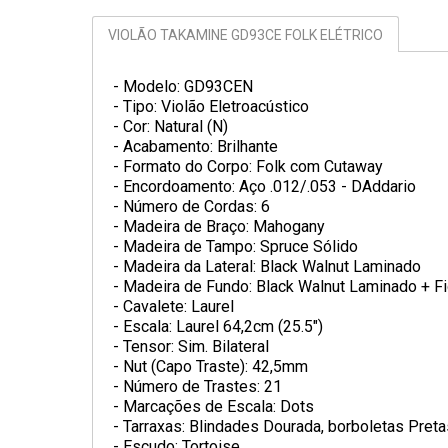
VIOLÃO TAKAMINE GD93CE FOLK ELÉTRICO
- Modelo: GD93CEN
- Tipo: Violão Eletroacústico
- Cor: Natural (N)
- Acabamento: Brilhante
- Formato do Corpo: Folk com Cutaway
- Encordoamento: Aço .012/.053 - DAddario
- Número de Cordas: 6
- Madeira de Braço: Mahogany
- Madeira de Tampo: Spruce Sólido
- Madeira da Lateral: Black Walnut Laminado
- Madeira de Fundo: Black Walnut Laminado + 
- Cavalete: Laurel
- Escala: Laurel 64,2cm (25.5")
- Tensor: Sim. Bilateral
- Nut (Capo Traste): 42,5mm
- Número de Trastes: 21
- Marcações de Escala: Dots
- Tarraxas: Blindades Dourada, borboletas Preta
- Escudo: Tortoise