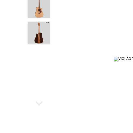
Ukulele
Cubo par
Instrumento de Arco
Workstat
Cubos
Escaleta
Bancos