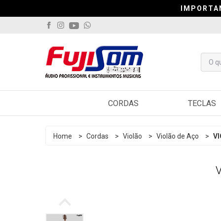
IMPORTA
IMPORTA
IMPORTA
CORDAS
TECLAS
Violão
Arranjado
Home
>
Cordas
>
Violão
>
Violão de Aço
>
V
Guitarra
Sintetiza
Contrabaixo
Controlad
Viola
Pianos
Cavaquinho
Acordeo