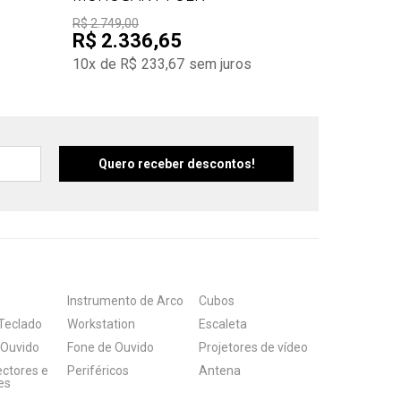
R$ 2.749,00
R$ 2.336,65
10x de R$ 233,67
sem juros
Instrumento de Arco
Cubos
Teclado
Workstation
Escaleta
 Ouvido
Fone de Ouvido
Projetores de vídeo
ectores e
Periféricos
Antena
es