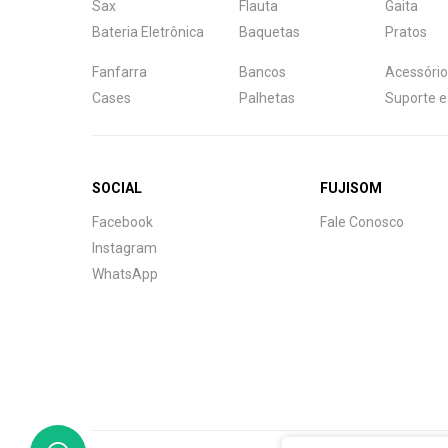
Sax
Flauta
Gaita
Bateria Eletrônica
Baquetas
Pratos
Fanfarra
Bancos
Acessório
Cases
Palhetas
Suporte e
SOCIAL
FUJISOM
Central de Ajuda
Facebook
Fale Conosco
Fale com a gente
Instagram
WhatsApp
Atendimento
Fu
Fujisom