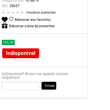
Código no site:
1018079
Suporte e Estantes
SKU:
20637
Visualizar avaliações
Pedal & Pedaleira
Adicionar aos favoritos
Captadores
Adicionar a lista de presentes
Diversos
15% Off
Indisponível
Indisponível! Avise-me quando estiver
disponível:
Enviar