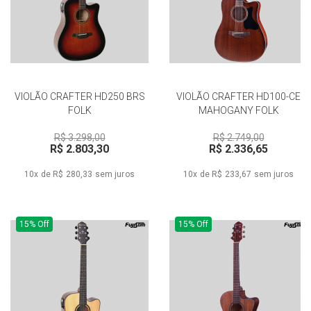
VIOLÃO CRAFTER HD250 BRS
VIOLÃO CRAFTER HD100-CE
FOLK
MAHOGANY FOLK
R$ 3.298,00
R$ 2.749,00
R$ 2.803,30
R$ 2.336,65
10x de R$ 280,33
sem juros
10x de R$ 233,67
sem juros
15% Off
15% Off