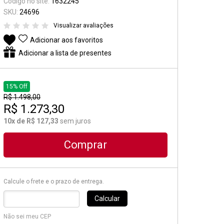
Código no site:
1632245
Suporte e Estantes
SKU:
24696
Visualizar avaliações
Pedal & Pedaleira
Adicionar aos favoritos
Captadores
Adicionar a lista de presentes
Diversos
15% Off
R$ 1.498,00
R$ 1.273,30
10x de R$ 127,33
sem juros
Comprar
Calcule o frete e o prazo de entrega.
Calcular
Não sei meu CEP