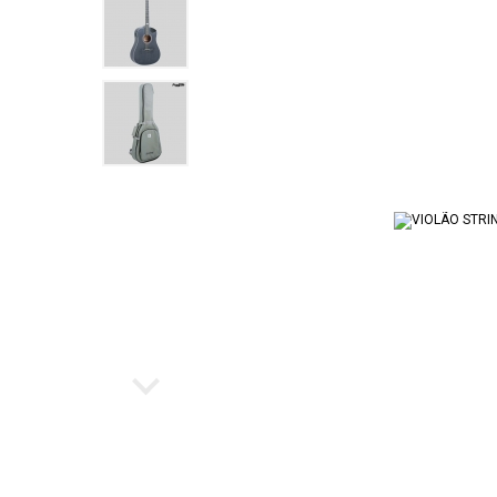
Ukulele
Cubo par
Instrumento de Arco
Workstat
Cubos
Escaleta
Bancos