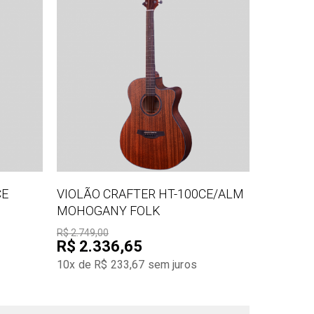
CE
VIOLÃO CRAFTER HT-100CE/ALM
MOHOGANY FOLK
R$ 2.749,00
R$ 2.336,65
10x de R$ 233,67
sem juros