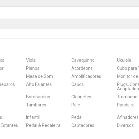
xo
Viola
Cavaquinho
Ukulele
or
Pianos
Acordeons
Cubo para 
e
Mesa de Som
Amplificadores
Monitor de
 Reparos
Alto Falantes
Cabos
Plugs, Con
Adaptador
Bombardino
Clarinetes
Trombone
Tambores
Pele
Pandeiro
s
Infantil
Pedal
Afinadores
 Estantes
Pedal & Pedaleira
Captadores
Diversos