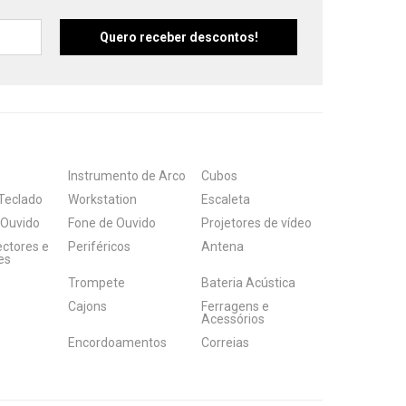
Instrumento de Arco
Cubos
Teclado
Workstation
Escaleta
 Ouvido
Fone de Ouvido
Projetores de vídeo
ectores e
Periféricos
Antena
es
Trompete
Bateria Acústica
Cajons
Ferragens e
Acessórios
Encordoamentos
Correias