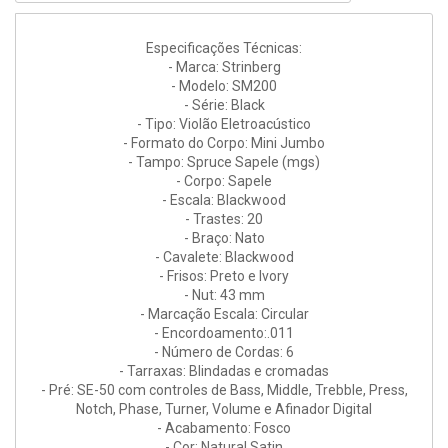
Especificações Técnicas:
- Marca: Strinberg
- Modelo: SM200
- Série: Black
- Tipo: Violão Eletroacústico
- Formato do Corpo: Mini Jumbo
- Tampo: Spruce Sapele (mgs)
- Corpo: Sapele
- Escala: Blackwood
- Trastes: 20
- Braço: Nato
- Cavalete: Blackwood
- Frisos: Preto e Ivory
- Nut: 43 mm
- Marcação Escala: Circular
- Encordoamento:.011
- Número de Cordas: 6
- Tarraxas: Blindadas e cromadas
- Pré: SE-50 com controles de Bass, Middle, Trebble, Press,
Notch, Phase, Turner, Volume e Afinador Digital
- Acabamento: Fosco
- Cor: Natural Satin