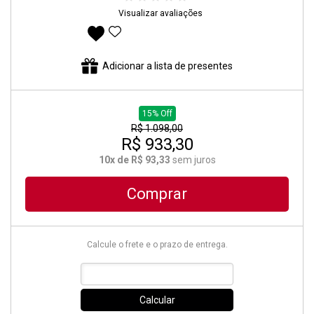
Visualizar avaliações
Adicionar aos favoritos
Adicionar a lista de presentes
15% Off
R$ 1.098,00
R$ 933,30
10x de R$ 93,33
sem juros
Comprar
Calcule o frete e o prazo de entrega.
Calcular