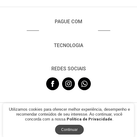
PAGUE COM
TECNOLOGIA
REDES SOCIAIS
Utilizamos cookies para oferecer melhor experiência, desempenho e
© 2021 - FUJISOM. CNPJ: 08.683.782/0001-12. Todos os direitos
recomendar conteúdos de seu interesse. Ao continuar, você
reservados.
concorda com a nossa
Política de Privacidade
.
Continuar