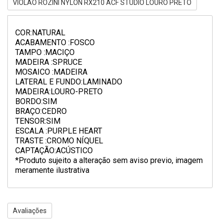
VIOLÃO ROZINI NYLON RX210 ACF STUDIO LOURO PRETO
COR:NATURAL
ACABAMENTO :FOSCO
TAMPO :MACIÇO
MADEIRA :SPRUCE
MOSAICO :MADEIRA
LATERAL E FUNDO:LAMINADO
MADEIRA:LOURO-PRETO
BORDO:SIM
BRAÇO:CEDRO
TENSOR:SIM
ESCALA :PURPLE HEART
TRASTE :CROMO NÍQUEL
CAPTAÇÃO:ACÚSTICO
*Produto sujeito a alteração sem aviso previo, imagem
meramente ilustrativa
Avaliações