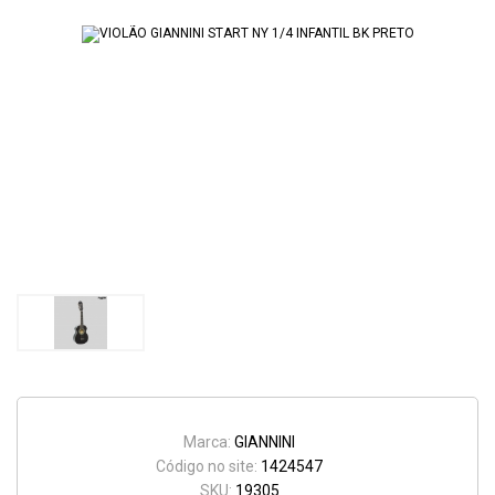
Marca:
GIANNINI
Código no site:
1424547
SKU:
19305