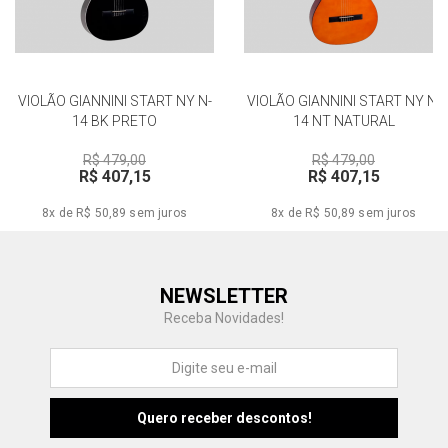
VIOLÃO GIANNINI START NY N-
VIOLÃO GIANNINI START NY N-
14 BK PRETO
14 NT NATURAL
R$ 479,00
R$ 479,00
R$ 407,15
R$ 407,15
8x de R$ 50,89
sem juros
8x de R$ 50,89
sem juros
Central de Ajuda
NEWSLETTER
Fale com a gente
Receba Novidades!
Atendimento
Fu
Fujisom