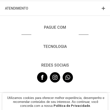
ATENDIMENTO
PAGUE COM
TECNOLOGIA
REDES SOCIAIS
Utilizamos cookies para oferecer melhor experiência, desempenho e
© 2021 - FUJISOM. CNPJ: 08.683.782/0001-12. Todos os direitos
recomendar conteúdos de seu interesse. Ao continuar, você
reservados.
concorda com a nossa
Política de Privacidade
.