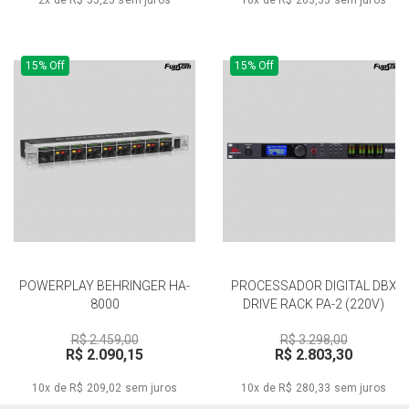
2x de R$ 55,25
sem juros
10x de R$ 263,33
sem juros
15% Off
15% Off
POWERPLAY BEHRINGER HA-
PROCESSADOR DIGITAL DBX
8000
DRIVE RACK PA-2 (220V)
R$ 2.459,00
R$ 3.298,00
R$ 2.090,15
R$ 2.803,30
10x de R$ 209,02
sem juros
10x de R$ 280,33
sem juros