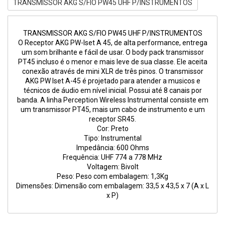
TRANSMISSOR AKG S/FIO PW45 UHF P/INSTRUMENTOS
TRANSMISSOR AKG S/FIO PW45 UHF P/INSTRUMENTOS
O Receptor AKG PW-Iset A 45, de alta performance, entrega
um som brilhante e fácil de usar. O body pack transmissor
PT45 incluso é o menor e mais leve de sua classe. Ele aceita
conexão através de mini XLR de três pinos. O transmissor
AKG PW Iset A-45 é projetado para atender a musicos e
técnicos de áudio em nível inicial. Possui até 8 canais por
banda. A linha Perception Wireless Instrumental consiste em
um transmissor PT45, mais um cabo de instrumento e um
receptor SR45.
Cor: Preto
Tipo: Instrumental
Impedância: 600 Ohms
Frequência: UHF 774 a 778 MHz
Voltagem: Bivolt
Peso: Peso com embalagem: 1,3Kg
Dimensões: Dimensão com embalagem: 33,5 x 43,5 x 7 (A x L
x P)