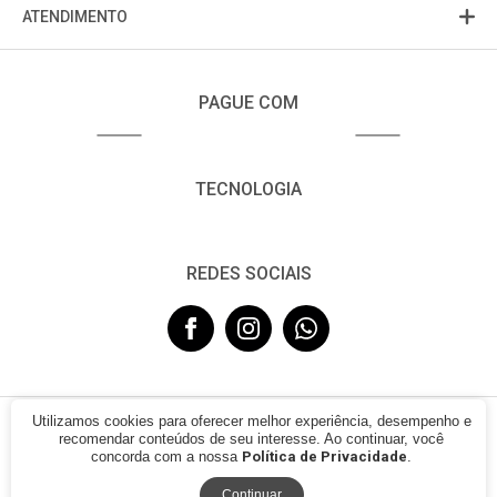
ATENDIMENTO
PAGUE COM
TECNOLOGIA
REDES SOCIAIS
Utilizamos cookies para oferecer melhor experiência, desempenho e
© 2021 - FUJISOM. CNPJ: 08.683.782/0001-12. Todos os direitos
recomendar conteúdos de seu interesse. Ao continuar, você
reservados.
concorda com a nossa
Política de Privacidade
.
Continuar