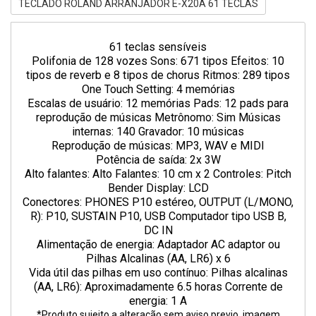
TECLADO ROLAND ARRANJADOR E-X20A 61 TECLAS
61 teclas sensíveis
Polifonia de 128 vozes Sons: 671 tipos Efeitos: 10
tipos de reverb e 8 tipos de chorus Ritmos: 289 tipos
One Touch Setting: 4 memórias
Escalas de usuário: 12 memórias Pads: 12 pads para
reprodução de músicas Metrônomo: Sim Músicas
internas: 140 Gravador: 10 músicas
Reprodução de músicas: MP3, WAV e MIDI
Potência de saída: 2x 3W
Alto falantes: Alto Falantes: 10 cm x 2 Controles: Pitch
Bender Display: LCD
Conectores: PHONES P10 estéreo, OUTPUT (L/MONO,
R): P10, SUSTAIN P10, USB Computador tipo USB B,
DC IN
Alimentação de energia: Adaptador AC adaptor ou
Pilhas Alcalinas (AA, LR6) x 6
Vida útil das pilhas em uso contínuo: Pilhas alcalinas
(AA, LR6): Aproximadamente 6.5 horas Corrente de
energia: 1 A
*Produto sujeito a alteração sem aviso previo, imagem