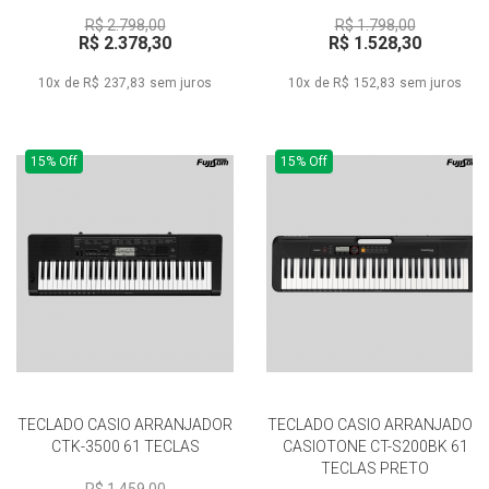
R$ 2.798,00
R$ 1.798,00
R$ 2.378,30
R$ 1.528,30
10x de R$ 237,83
sem juros
10x de R$ 152,83
sem juros
15% Off
15% Off
TECLADO CASIO ARRANJADOR
TECLADO CASIO ARRANJADOR
CTK-3500 61 TECLAS
CASIOTONE CT-S200BK 61
TECLAS PRETO