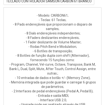
TECLADO CONTROLADOR SAMSON CARBON 61 BRANCO
- Modelo: CARBON61;
- Teclas: 61 Teclas;
- 8 Pads endereçáveis que proporcionam o disparo de
samples;
- 8 Dials endereçáveis independentes;
- 8 Faders deslizantes endereçáveis;
- 1 Fader deslizante de Volume Master;
- Rodas Pitch Bend e Modulation;
- 6 Botões de transposição;
- 8 Botões de função dupla com shift (Alternador),
fornecendo 15 funções como:
- Program, Channel, Vel-curve, Octave, Transpose, Bank M,
Bank L, Dual, Split, Mute, After Touch, Control Assign, entre
outras.;
- 10 entradas de dados e botão +/- (Memory Zone);
- Memória integrada que pode guardar e carregar 6 grupos
de parâmetros;
- 2 Interfaces de pedal endereçáveis (Pedal A, Pedal B);
- Entrada e saída MIDI;
- Interface USB 2.0;
- Upgrade pode ser realizado através de USB;