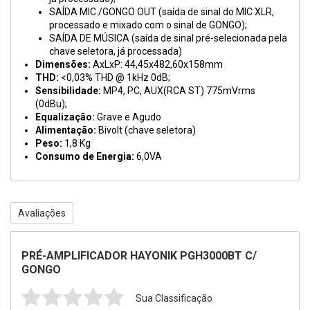
SAÍDA MIC./GONGO OUT (saída de sinal do MIC XLR,
processado e mixado com o sinal de GONGO);
SAÍDA DE MÚSICA (saída de sinal pré-selecionada pela
chave seletora, já processada)
Dimensões:
AxLxP: 44,45x482,60x158mm
THD:
<0,03% THD @ 1kHz 0dB;
Sensibilidade:
MP4, PC, AUX(RCA ST) 775mVrms
(0dBu);
Equalização:
Grave e Agudo
Alimentação:
Bivolt (chave seletora)
Peso:
1,8 Kg
Consumo de Energia:
6,0VA
Avaliações
PRÉ-AMPLIFICADOR HAYONIK PGH3000BT C/
GONGO
Sua Classificação