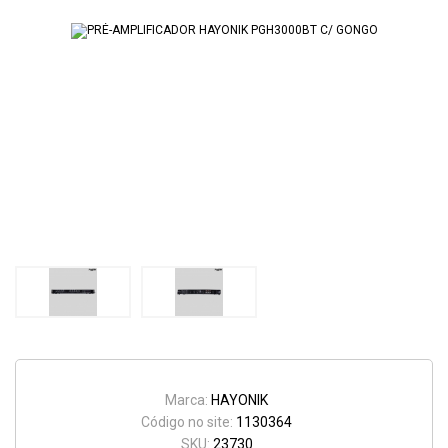
Marca:
HAYONIK
Código no site:
1130364
SKU:
23730