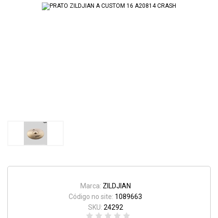
Marca:
ZILDJIAN
Código no site:
1089663
SKU:
24292