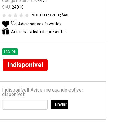
Código no site:
1104471
Suporte e Estantes
SKU:
24310
Visualizar avaliações
Pedal & Pedaleira
Adicionar aos favoritos
Captadores
Adicionar a lista de presentes
Diversos
15% Off
Indisponível
Indisponível! Avise-me quando estiver
disponível:
Enviar