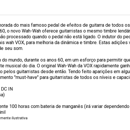
rada do mais famoso pedal de efeitos de guitarra de todos o
 60, o novo Wah-Wah oferece guitarristas o mesmo timbre lendár
 não processado quando o pedal não está ligado. O indutor do pe
nais wah VOX, para melhoria da dinâmica e timbre. Estas adiçõe
de seu som.
 do mundo, durante os anos 60, em um esforço para permitir qu
te musical do dia. O original Wah-Wah da VOX rapidamente ganh
ão pelos guitarristas desde então. Tendo feito aparições em a
ento "must-have" para guitarristas de todos os níveis e capac
 DC IN
sa)
mente 100 horas com bateria de manganês (irá variar dependend
nil
mente ilustrativa