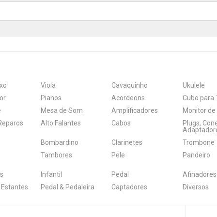
xo
Viola
Cavaquinho
Ukulele
or
Pianos
Acordeons
Cubo para 
e
Mesa de Som
Amplificadores
Monitor de
 Reparos
Alto Falantes
Cabos
Plugs, Con
Adaptador
Bombardino
Clarinetes
Trombone
Tambores
Pele
Pandeiro
s
Infantil
Pedal
Afinadores
 Estantes
Pedal & Pedaleira
Captadores
Diversos