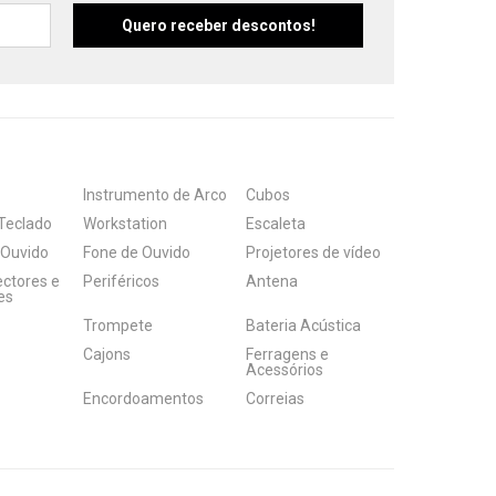
Instrumento de Arco
Cubos
Teclado
Workstation
Escaleta
 Ouvido
Fone de Ouvido
Projetores de vídeo
ectores e
Periféricos
Antena
es
Trompete
Bateria Acústica
Cajons
Ferragens e
Acessórios
Encordoamentos
Correias