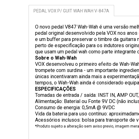
PEDAL VOX P/ GUIT WAH WAH V-847A
O novo pedal V847 Wah-Wah é uma versão melho
pedal original desenvolvido pela VOX nos anos
e um buffer para preservar o timbre da guitarra
perto de especificação para os indutores origi
que usam um pedal wah como parte integrante 
Sobre o Wah-Wah
VOX desenvolveu o primeiro efeito de Wah-Wah
trompete com surdina - um importante ingredien
únicas incentivaram ainda mais a experimentaç
tempos, o Wah-Wah ainda é considerado equipam
ESPECIFICAÇÕES
Tomadas de entrada / saída: INST IN, AMP OUT,
Alimentação: Baterial ou Fonte 9V DC (não inclu
Consumo de energia: 0,5mA @ 9VDC
Vida da bateria para uso contínuo: aproximada
Acessórios inclusos: bolsa para transporte de vi
*Produto sujeito a alteração sem aviso previo, imagem mera