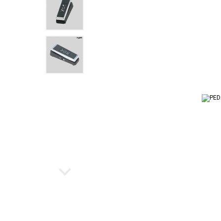
Ukulele
Cubo par
Instrumento de Arco
Workstat
Cubos
Escaleta
Bancos