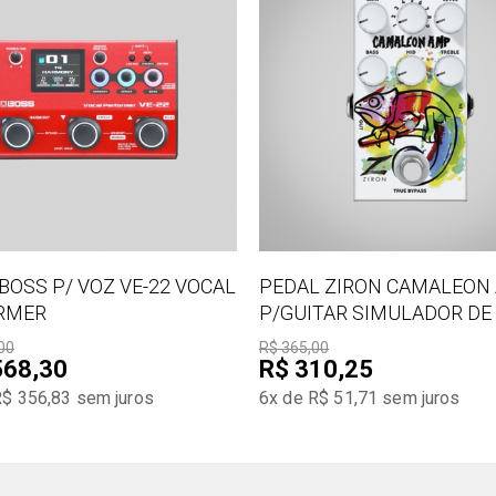
BOSS P/ VOZ VE-22 VOCAL
PEDAL ZIRON CAMALEON
RMER
P/GUITAR SIMULADOR DE
00
R$ 365,00
568,30
R$ 310,25
R$ 356,83
sem juros
6x de R$ 51,71
sem juros