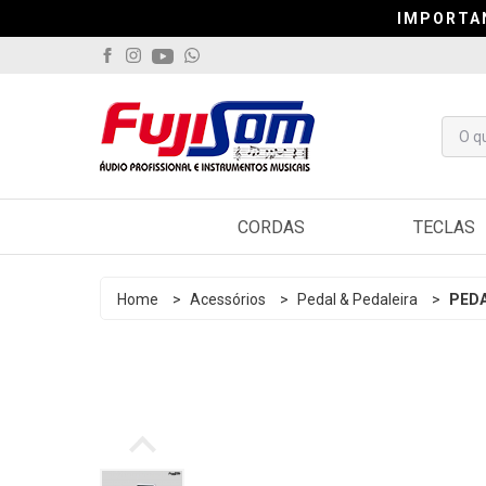
IMPORTA
IMPORTA
IMPORTA
CORDAS
TECLAS
Violão
Arranjado
Home
>
Acessórios
>
Pedal & Pedaleira
>
PEDA
Guitarra
Sintetiza
Contrabaixo
Controlad
Viola
Pianos
Cavaquinho
Acordeo