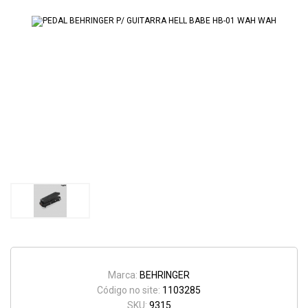
Marca:
BEHRINGER
Código no site:
1103285
SKU:
9315