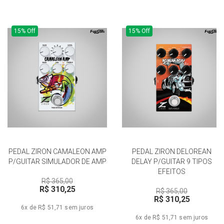
15% Off
15% Off
PEDAL ZIRON CAMALEON AMP
PEDAL ZIRON DELOREAN
P/GUITAR SIMULADOR DE AMP
DELAY P/GUITAR 9 TIPOS
EFEITOS
R$ 365,00
R$ 310,25
R$ 365,00
R$ 310,25
6x de R$ 51,71
sem juros
6x de R$ 51,71
sem juros