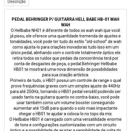
Descrição
PEDAL BEHRINGER P/ GUITARRA HELL BABE HB-01 WAH
WAH
O Hellbabe NH01 é diferente de todos os wah wah que você
já pisou, ele oferece uma quantidade tremenda de ajustes e
tonalidades, você pode ter tudo do estilo “old-school” de wah
como ajusta-lo para criações inovadoras tudo isso em um
único pedal, alinhando com o controle totalmente óptico ele
retira todos os ruídos que pedais da concorrência terá por
conta de desgastes de peça, o pedal Behringer Hellbabe
HB01 te mostrará uma nova dimensão de possibilidades
para sua criação artística.
Primeiro de tudo, o HB01 possui um controle de range o qual
prove frequências graves com um simples ajuste de 440Hz
para até 250Hz, tornando o HB01 pedal versátil podendo ser
usado tanto na guitarra quanto no contra-baixo, você pode
usar também como um volume booster conseguindo
aumentar até 15dB para quando o solo mais impactante
chegar o HB01 te ajudar a coloca-lo no topo da mix.
O Hellbabe HB01 é carregado com uma versatilidade enorme
de tons e configurações customizadas com um circuito
óptico e a possibilidade de ajustar a sensibilidade de volta do