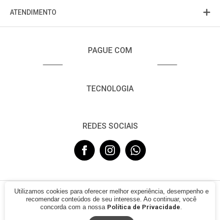
ATENDIMENTO
PAGUE COM
TECNOLOGIA
REDES SOCIAIS
Utilizamos cookies para oferecer melhor experiência, desempenho e
© 2021 - FUJISOM. CNPJ: 08.683.782/0001-12. Todos os direitos
recomendar conteúdos de seu interesse. Ao continuar, você
reservados.
concorda com a nossa
Política de Privacidade
.