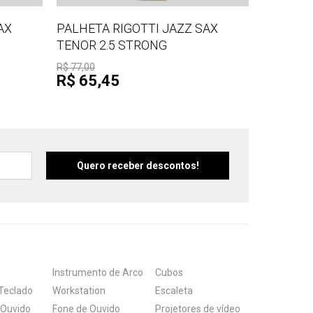
AX
PALHETA RIGOTTI JAZZ SAX
TENOR 2.5 STRONG
R$ 77,00
R$ 65,45
Instrumento de Arco
Cubos
Teclado
Workstation
Escaleta
 Ouvido
Fone de Ouvido
Projetores de vídeo