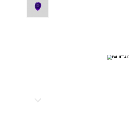
Ukulele
Cubo par
Instrumento de Arco
Workstat
Cubos
Escaleta
Bancos