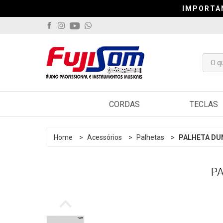
IMPORTA
IMPORTA
IMPORTA
CORDAS
TECLAS
Violão
Arranjado
Home
>
Acessórios
>
Palhetas
>
PALHETA DU
Guitarra
Sintetiza
P
Contrabaixo
Controlad
Viola
Pianos
Cavaquinho
Acordeo