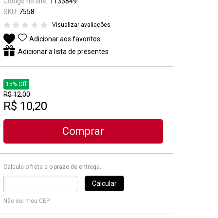
Código no site:
1133849
Suporte e Estantes
SKU:
7558
Visualizar avaliações
Pedal & Pedaleira
Adicionar aos favoritos
Captadores
Adicionar a lista de presentes
Diversos
15% Off
R$ 12,00
R$ 10,20
Comprar
Calcule o frete e o prazo de entrega.
Calcular
Não sei meu CEP