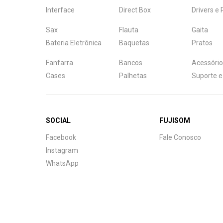
Interface
Direct Box
Drivers e
Sax
Flauta
Gaita
Bateria Eletrônica
Baquetas
Pratos
Fanfarra
Bancos
Acessório
Cases
Palhetas
Suporte e
SOCIAL
FUJISOM
Central de Ajuda
Facebook
Fale Conosco
Fale com a gente
Instagram
WhatsApp
Atendimento
Fu
Fujisom