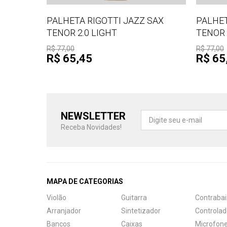
PALHETA RIGOTTI JAZZ SAX
PALHET
TENOR 2.0 LIGHT
TENOR 
R$ 77,00
R$ 77,00
R$ 65,45
R$ 65
NEWSLETTER
Receba Novidades!
MAPA DE CATEGORIAS
Violão
Guitarra
Contrabai
Arranjador
Sintetizador
Controlad
Bancos
Caixas
Microfon