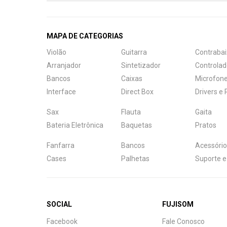
MAPA DE CATEGORIAS
Violão
Guitarra
Contrabai
Arranjador
Sintetizador
Controlad
Bancos
Caixas
Microfon
Interface
Direct Box
Drivers e
Sax
Flauta
Gaita
Bateria Eletrônica
Baquetas
Pratos
Fanfarra
Bancos
Acessório
Cases
Palhetas
Suporte e
SOCIAL
FUJISOM
Central de Ajuda
Facebook
Fale Conosco