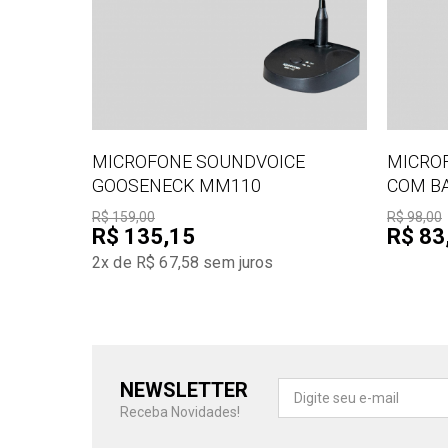
MICROFONE SOUNDVOICE
MICRO
GOOSENECK MM110
COM BA
R$ 159,00
R$ 98,00
R$ 135,15
R$ 83
2x de R$ 67,58
sem juros
NEWSLETTER
Receba Novidades!