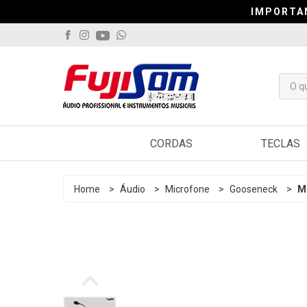
IMPORTA
IMPORTA
IMPORTA
CORDAS
TECLAS
Violão
Arranjado
Home
>
Áudio
>
Microfone
>
Gooseneck
>
M
Guitarra
Sintetiza
Contrabaixo
Controlad
Viola
Pianos
Cavaquinho
Acordeo