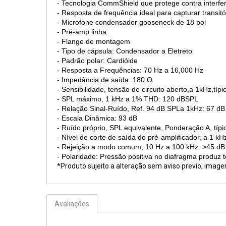
- Tecnologia CommShield que protege contra interferê
- Resposta de frequência ideal para capturar tran
- Microfone condensador gooseneck de 18 pol
- Pré-amp linha
- Flange de montagem
- Tipo de cápsula: Condensador a Eletreto
- Padrão polar: Cardióide
- Resposta a Frequências: 70 Hz a 16,000 Hz
- Impedância de saída: 180 O
- Sensibilidade, tensão de circuito aberto,a 1kHz,típ
- SPL máximo, 1 kHz a 1% THD: 120 dBSPL
- Relação Sinal-Ruído, Ref. 94 dB SPLa 1kHz: 67 dB
- Escala Dinâmica: 93 dB
- Ruído próprio, SPL equivalente, Ponderação A, típ
- Nível de corte de saída do pré-amplificador, a 1 
- Rejeição a modo comum, 10 Hz a 100 kHz: >45 dB
- Polaridade: Pressão positiva no diafragma produz t
*Produto sujeito a alteração sem aviso previo, imag
Avaliações