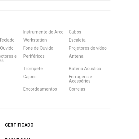
Instrumento de Arco
Cubos
Teclado
Workstation
Escaleta
 Ouvido
Fone de Ouvido
Projetores de vídeo
ectores e
Periféricos
Antena
es
Trompete
Bateria Acústica
Cajons
Ferragens e
Acessórios
Encordoamentos
Correias
CERTIFICADO