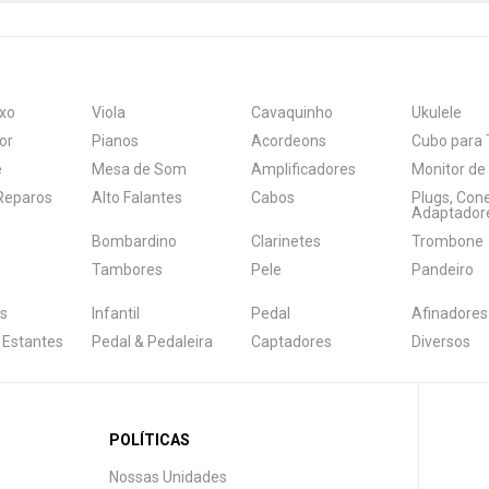
xo
Viola
Cavaquinho
Ukulele
or
Pianos
Acordeons
Cubo para 
e
Mesa de Som
Amplificadores
Monitor de
 Reparos
Alto Falantes
Cabos
Plugs, Con
Adaptador
Bombardino
Clarinetes
Trombone
Tambores
Pele
Pandeiro
s
Infantil
Pedal
Afinadores
 Estantes
Pedal & Pedaleira
Captadores
Diversos
POLÍTICAS
Nossas Unidades