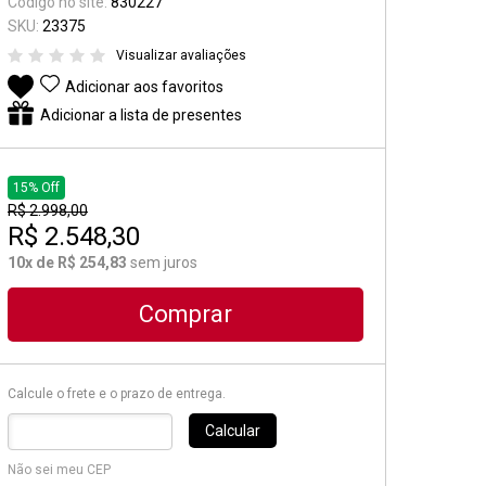
Código no site:
830227
Suporte e Estantes
SKU:
23375
Visualizar avaliações
Pedal & Pedaleira
Adicionar aos favoritos
Captadores
Adicionar a lista de presentes
Diversos
15% Off
R$ 2.998,00
R$ 2.548,30
10x de R$ 254,83
sem juros
Comprar
Calcule o frete e o prazo de entrega.
Calcular
Não sei meu CEP