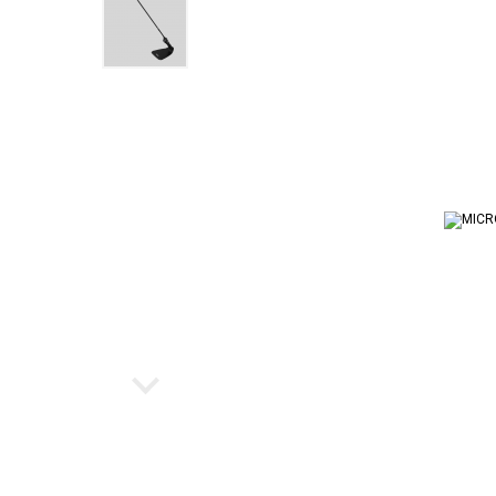
Ukulele
Cubo par
Instrumento de Arco
Workstat
Cubos
Escaleta
Bancos