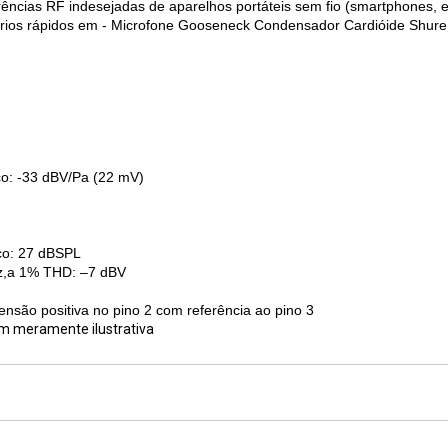
ncias RF indesejadas de aparelhos portáteis sem fio (smartphones, etc
sitórios rápidos em - Microfone Gooseneck Condensador Cardióide Shu
ico: -33 dBV/Pa (22 mV)
ico: 27 dBSPL
kHz,a 1% THD: –7 dBV
ensão positiva no pino 2 com referência ao pino 3
em meramente ilustrativa