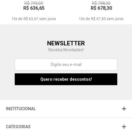
R$ 749,00
R$ 798,00
R$ 636,65
R$ 678,30
10x de R$ 63,67
sem juros
10x de R$ 67,83
sem juros
Central de Ajuda
NEWSLETTER
Fale com a gente
Receba Novidades!
Atendimento
Fu
Fujisom
INSTITUCIONAL
CATEGORIAS