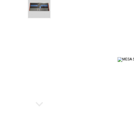
Ukulele
Cubo par
Instrumento de Arco
Workstat
Cubos
Escaleta
Bancos