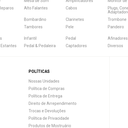
e
Mesa de Som
Amplificadores
Monitor de
 Reparos
Alto Falantes
Cabos
Plugs, Con
Adaptador
Bombardino
Clarinetes
Trombone
Tambores
Pele
Pandeiro
s
Infantil
Pedal
Afinadores
 Estantes
Pedal & Pedaleira
Captadores
Diversos
POLÍTICAS
Nossas Unidades
Política de Compras
Política de Entrega
Direito de Arrependimento
Trocas e Devoluções
Política de Privacidade
Produtos de Mostruário