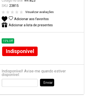
Código no site:
991823
Suporte e Estantes
SKU:
23815
Visualizar avaliações
Pedal & Pedaleira
Adicionar aos favoritos
Captadores
Adicionar a lista de presentes
Diversos
15% Off
Indisponível
Indisponível! Avise-me quando estiver
disponível:
Enviar