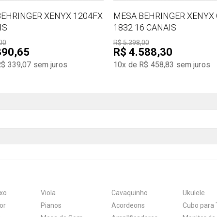
EHRINGER XENYX 1204FX
MESA BEHRINGER XENYX 
IS
1832 16 CANAIS
00
R$ 5.398,00
390,65
R$ 4.588,30
R$ 339,07
sem juros
10x de R$ 458,83
sem juros
xo
Viola
Cavaquinho
Ukulele
or
Pianos
Acordeons
Cubo para 