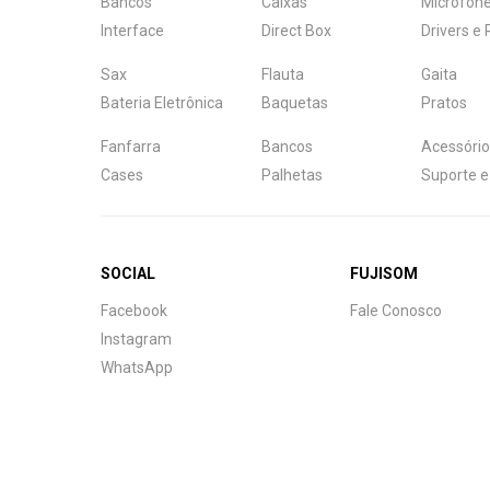
Bancos
Caixas
Microfon
Interface
Direct Box
Drivers e
Sax
Flauta
Gaita
Bateria Eletrônica
Baquetas
Pratos
Fanfarra
Bancos
Acessório
Cases
Palhetas
Suporte e
SOCIAL
FUJISOM
Central de Ajuda
Facebook
Fale Conosco
Fale com a gente
Instagram
WhatsApp
Atendimento
Fu
Fujisom