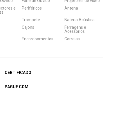
 Ouvido
Fone de Ouvido
Projetores de vídeo
ectores e
Periféricos
Antena
es
Trompete
Bateria Acústica
Cajons
Ferragens e
Acessórios
Encordoamentos
Correias
CERTIFICADO
PAGUE COM