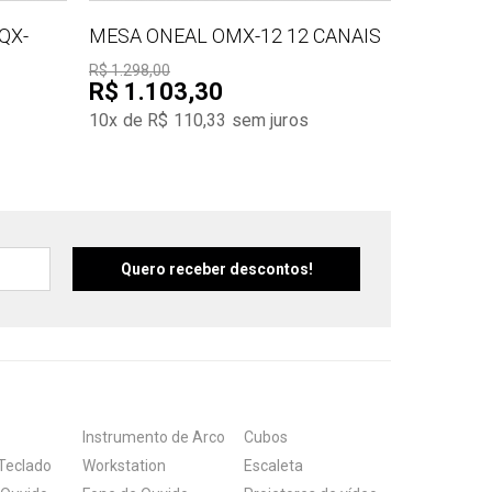
QX-
MESA ONEAL OMX-12 12 CANAIS
R$ 1.298,00
R$ 1.103,30
10x de R$ 110,33
sem juros
Instrumento de Arco
Cubos
Teclado
Workstation
Escaleta