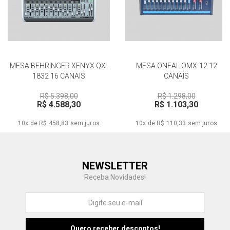
MESA BEHRINGER XENYX QX-
MESA ONEAL OMX-12 12
1832 16 CANAIS
CANAIS
R$ 5.398,00
R$ 1.298,00
R$ 4.588,30
R$ 1.103,30
10x de R$ 458,83
sem juros
10x de R$ 110,33
sem juros
Central de Ajuda
NEWSLETTER
Fale com a gente
Receba Novidades!
Atendimento
Fu
Fujisom