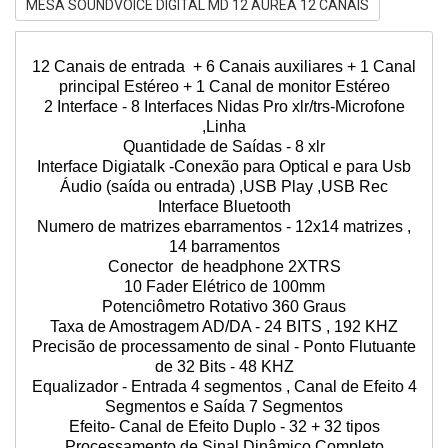
MESA SOUNDVOICE DIGITAL MD 12 AUREA 12 CANAIS
12 Canais de entrada + 6 Canais auxiliares + 1 Canal
principal Estéreo + 1 Canal de monitor Estéreo
2 Interface - 8 Interfaces Nidas Pro xlr/trs-Microfone
,Linha
Quantidade de Saídas - 8 xlr
Interface Digiatalk -Conexão para Optical e para Usb
Áudio (saída ou entrada) ,USB Play ,USB Rec
Interface Bluetooth
Numero de matrizes ebarramentos - 12x14 matrizes ,
14 barramentos
Conector de headphone 2XTRS
10 Fader Elétrico de 100mm
Potenciômetro Rotativo 360 Graus
Taxa de Amostragem AD/DA - 24 BITS , 192 KHZ
Precisão de processamento de sinal - Ponto Flutuante
de 32 Bits - 48 KHZ
Equalizador - Entrada 4 segmentos , Canal de Efeito 4
Segmentos e Saída 7 Segmentos
Efeito- Canal de Efeito Duplo - 32 + 32 tipos
Processamento de Sinal Dinâmico Completo