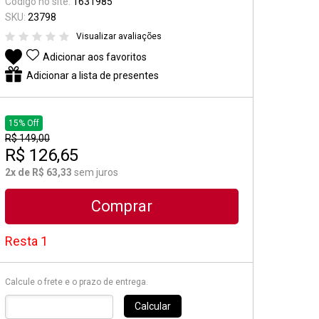
Código no site:
1631985
Suporte e Estantes
SKU:
23798
Visualizar avaliações
Pedal & Pedaleira
Adicionar aos favoritos
Captadores
Adicionar a lista de presentes
Diversos
15% Off
R$ 149,00
R$ 126,65
2x de R$ 63,33
sem juros
Comprar
Resta 1
Calcule o frete e o prazo de entrega.
Calcular