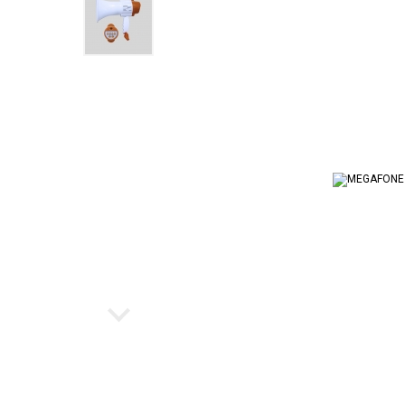
Ukulele
Cubo par
Instrumento de Arco
Workstat
Cubos
Escaleta
Bancos