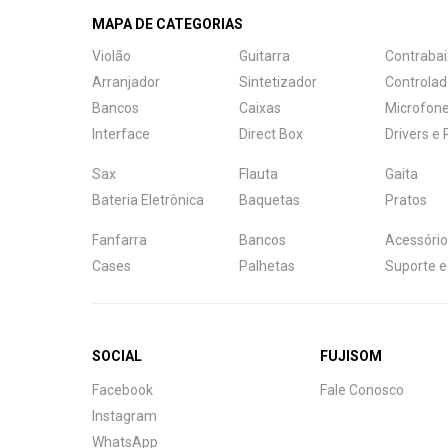
MAPA DE CATEGORIAS
Violão
Guitarra
Contrabai
Arranjador
Sintetizador
Controlad
Bancos
Caixas
Microfon
Interface
Direct Box
Drivers e
Sax
Flauta
Gaita
Bateria Eletrônica
Baquetas
Pratos
Fanfarra
Bancos
Acessório
Cases
Palhetas
Suporte e
SOCIAL
FUJISOM
Central de Ajuda
Facebook
Fale Conosco
Fale com a gente
Instagram
WhatsApp