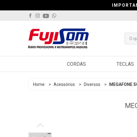
IMPORTA
IMPORTA
IMPORTA
CORDAS
TECLAS
Violão
Arranjado
Home
>
Acessórios
>
Diversos
>
MEGAFONE S
Guitarra
Sintetiza
MEG
Contrabaixo
Controlad
Viola
Pianos
Cavaquinho
Acordeo