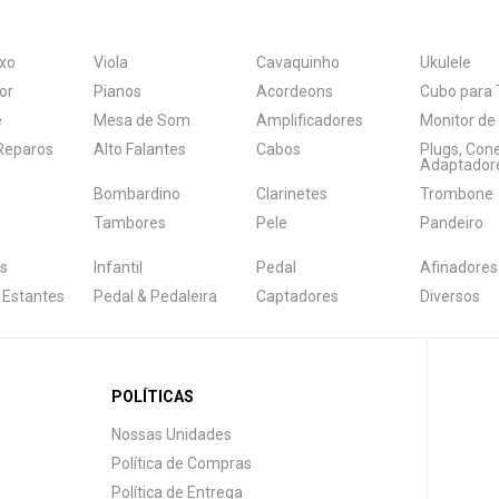
xo
Viola
Cavaquinho
Ukulele
or
Pianos
Acordeons
Cubo para 
e
Mesa de Som
Amplificadores
Monitor de
 Reparos
Alto Falantes
Cabos
Plugs, Con
Adaptador
Bombardino
Clarinetes
Trombone
Tambores
Pele
Pandeiro
s
Infantil
Pedal
Afinadores
 Estantes
Pedal & Pedaleira
Captadores
Diversos
POLÍTICAS
Nossas Unidades
Política de Compras
Política de Entrega