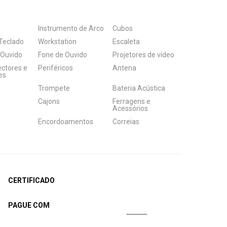
Instrumento de Arco
Cubos
Teclado
Workstation
Escaleta
 Ouvido
Fone de Ouvido
Projetores de vídeo
ectores e
Periféricos
Antena
es
Trompete
Bateria Acústica
Cajons
Ferragens e
Acessórios
Encordoamentos
Correias
CERTIFICADO
PAGUE COM