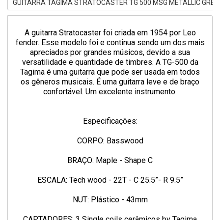
GUITARRA TAGIMA STRATOCASTER TG 500 MSG METALLIC GREE
A guitarra Stratocaster foi criada em 1954 por Leo
fender. Esse modelo foi e continua sendo um dos mais
apreciados por grandes músicos, devido a sua
versatilidade e quantidade de timbres. A TG-500 da
Tagima é uma guitarra que pode ser usada em todos
os gêneros musicais. É uma guitarra leve e de braço
confortável. Um excelente instrumento.
Especificações:
CORPO: Basswood
BRAÇO: Maple - Shape C
ESCALA: Tech wood - 22T - C 25.5”- R 9.5”
NUT: Plástico - 43mm
CAPTADORES: 3 Single coils cerâmicos by Tagima