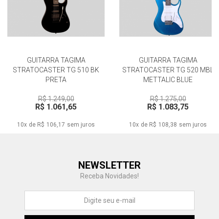
GUITARRA TAGIMA
GUITARRA TAGIMA
STRATOCASTER TG 510 BK
STRATOCASTER TG 520 MBL
PRETA
METTALIC BLUE
R$ 1.249,00
R$ 1.275,00
R$ 1.061,65
R$ 1.083,75
10x de R$ 106,17
sem juros
10x de R$ 108,38
sem juros
Central de Ajuda
NEWSLETTER
Fale com a gente
Receba Novidades!
Atendimento
Fu
Fujisom