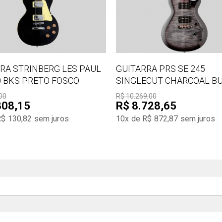
RA STRINBERG LES PAUL
GUITARRA PRS SE 245
 BKS PRETO FOSCO
SINGLECUT CHARCOAL B
00
R$ 10.269,00
308,15
R$ 8.728,65
R$ 130,82
sem juros
10x de R$ 872,87
sem juros