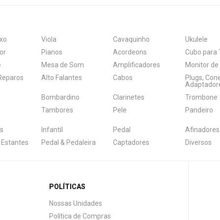
xo
Viola
Cavaquinho
Ukulele
or
Pianos
Acordeons
Cubo para 
e
Mesa de Som
Amplificadores
Monitor de
 Reparos
Alto Falantes
Cabos
Plugs, Con
Adaptador
Bombardino
Clarinetes
Trombone
Tambores
Pele
Pandeiro
s
Infantil
Pedal
Afinadores
 Estantes
Pedal & Pedaleira
Captadores
Diversos
POLÍTICAS
Nossas Unidades
Política de Compras