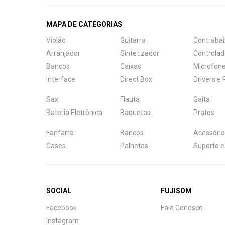
MAPA DE CATEGORIAS
Violão
Guitarra
Contrabai
Arranjador
Sintetizador
Controlad
Bancos
Caixas
Microfon
Interface
Direct Box
Drivers e
Sax
Flauta
Gaita
Bateria Eletrônica
Baquetas
Pratos
Fanfarra
Bancos
Acessório
Cases
Palhetas
Suporte e
SOCIAL
FUJISOM
Central de Ajuda
Facebook
Fale Conosco
Fale com a gente
Instagram