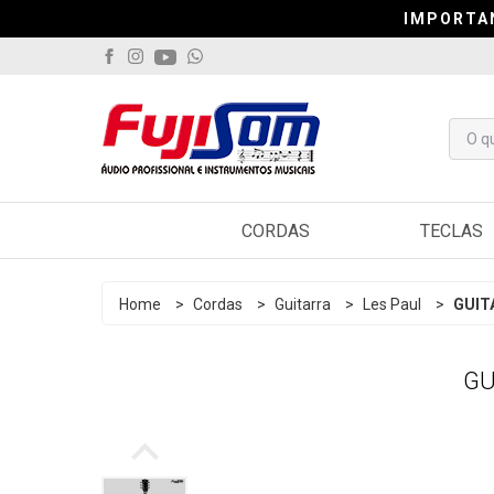
IMPORTA
IMPORTA
IMPORTA
CORDAS
TECLAS
Violão
Arranjado
Home
>
Cordas
>
Guitarra
>
Les Paul
>
GUIT
Guitarra
Sintetiza
GU
Contrabaixo
Controlad
Viola
Pianos
Cavaquinho
Acordeo