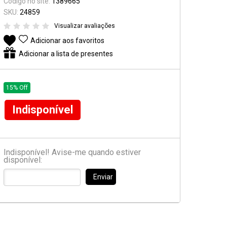
Código no site:
1389665
Suporte e Estantes
SKU:
24859
Visualizar avaliações
Pedal & Pedaleira
Adicionar aos favoritos
Captadores
Adicionar a lista de presentes
Diversos
15% Off
Indisponível
Indisponível! Avise-me quando estiver
disponível:
Enviar