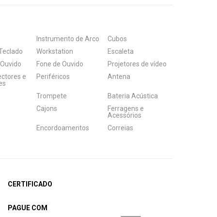
Instrumento de Arco
Cubos
Teclado
Workstation
Escaleta
 Ouvido
Fone de Ouvido
Projetores de vídeo
ectores e
Periféricos
Antena
es
Trompete
Bateria Acústica
Cajons
Ferragens e
Acessórios
Encordoamentos
Correias
CERTIFICADO
PAGUE COM