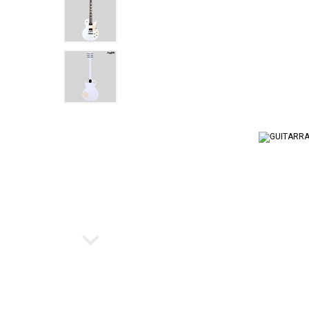
Ukulele
Cubo par
Instrumento de Arco
Workstat
Cubos
Escaleta
Bancos