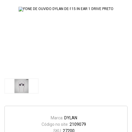
Marca:
DYLAN
Código no site:
2109079
SKU:
27200