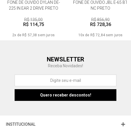
FONE DE OUVIDO DYLAN DE-
FONE DE OUVIDO JBL E-65 BT
225 IN EAR 2 DRIVE PRETO
NC PRETO
R$ 135,00
R$ 856,90
R$ 114,75
R$ 728,36
2x de R$ 57,38
sem juros
10x de R$ 72,84
sem juros
Central de Ajuda
NEWSLETTER
Fale com a gente
Receba Novidades!
Atendimento
Fu
Fujisom
INSTITUCIONAL