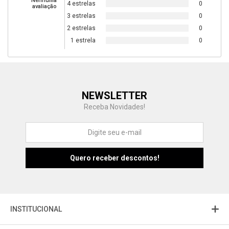
Nenhuma
4 estrelas
0
avaliação
3 estrelas
0
2 estrelas
0
1 estrela
0
Central de Ajuda
NEWSLETTER
Fale com a gente
Receba Novidades!
Atendimento
Fu
Fujisom
INSTITUCIONAL