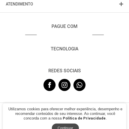
ATENDIMENTO
PAGUE COM
TECNOLOGIA
REDES SOCIAIS
Utilizamos cookies para oferecer melhor experiência, desempenho e
© 2021 - FUJISOM. CNPJ: 08.683.782/0001-12. Todos os direitos
recomendar conteúdos de seu interesse. Ao continuar, você
reservados.
concorda com a nossa
Política de Privacidade
.
Continuar