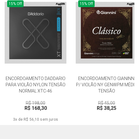
15% Off
15% Off
ENCORDOAMENTO DADDARIO
ENCORDOAMENTO GIANINNI
PARA VIOLÃO NYLON TENSÃO
P/ VIOLÃO NY GENWPM MÉDIA
NORMAL XTC-46
TENSÃO
R$ 198,00
R$ 45,00
R$ 168,30
R$ 38,25
3x de R$ 56,10
sem juros