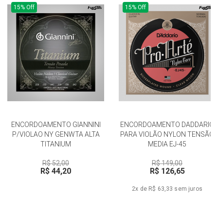
15% Off
15% Off
ENCORDOAMENTO GIANNINI
ENCORDOAMENTO DADDARIO
P/VIOLAO NY GENWTA ALTA
PARA VIOLÃO NYLON TENSÃO
TITANIUM
MEDIA EJ-45
R$ 52,00
R$ 149,00
R$ 44,20
R$ 126,65
2x de R$ 63,33
sem juros