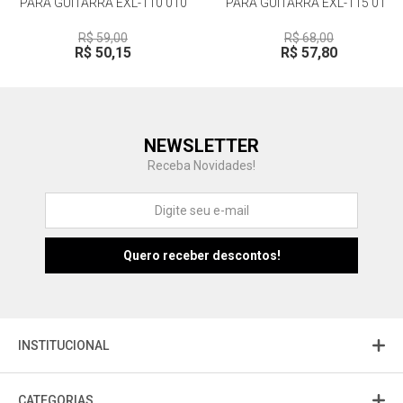
PARA GUITARRA EXL-110 010
PARA GUITARRA EXL-115 011
R$ 59,00
R$ 68,00
R$ 50,15
R$ 57,80
Central de Ajuda
NEWSLETTER
Fale com a gente
Receba Novidades!
Atendimento
Fu
Fujisom
INSTITUCIONAL
CATEGORIAS