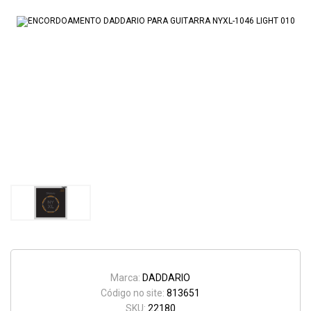
Marca:
DADDARIO
Código no site:
813651
SKU:
22180