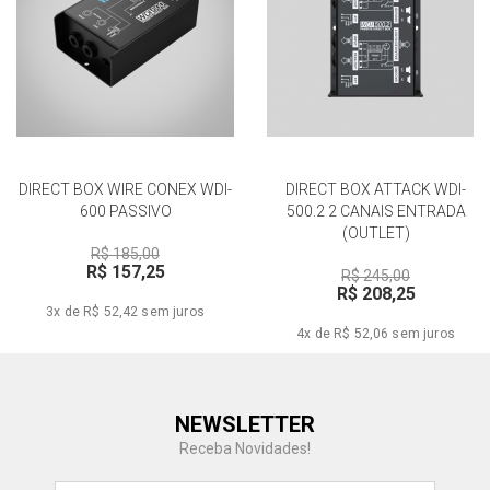
DIRECT BOX WIRE CONEX WDI-
DIRECT BOX ATTACK WDI-
600 PASSIVO
500.2 2 CANAIS ENTRADA
(OUTLET)
R$ 185,00
R$ 157,25
R$ 245,00
R$ 208,25
3x de R$ 52,42
sem juros
4x de R$ 52,06
sem juros
Central de Ajuda
NEWSLETTER
Fale com a gente
Receba Novidades!