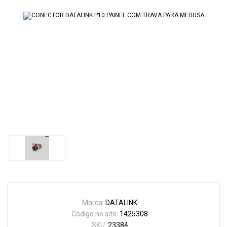
Marca:
DATALINK
Código no site:
1425308
SKU:
23384