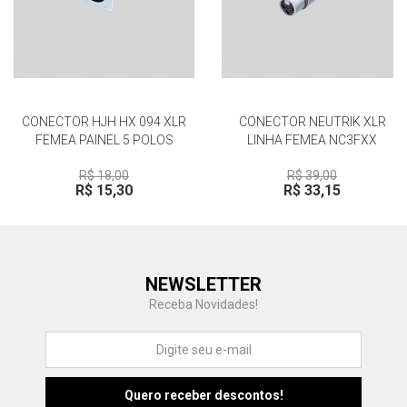
CONECTOR HJH HX 094 XLR
CONECTOR NEUTRIK XLR
FEMEA PAINEL 5 POLOS
LINHA FEMEA NC3FXX
R$ 18,00
R$ 39,00
R$ 15,30
R$ 33,15
Central de Ajuda
NEWSLETTER
Fale com a gente
Receba Novidades!
Atendimento
Fu
Fujisom