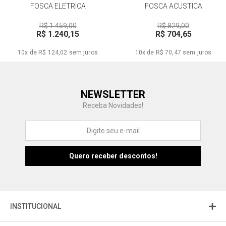
FOSCA ELETRICA
FOSCA ACUSTICA
R$ 1.459,00
R$ 829,00
R$ 1.240,15
R$ 704,65
10x de R$ 124,02
sem juros
10x de R$ 70,47
sem juros
Central de Ajuda
NEWSLETTER
Fale com a gente
Receba Novidades!
Atendimento
Fu
Fujisom
INSTITUCIONAL