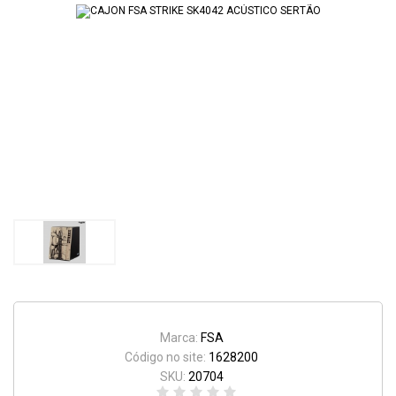
Marca:
FSA
Código no site:
1628200
SKU:
20704