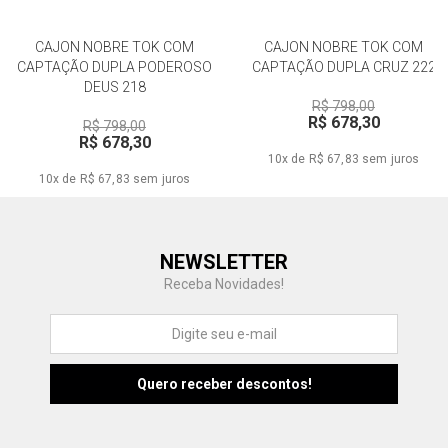
CAJON NOBRE TOK COM
CAJON NOBRE TOK COM
CAPTAÇÃO DUPLA PODEROSO
CAPTAÇÃO DUPLA CRUZ 222
DEUS 218
R$ 798,00
R$ 678,30
R$ 798,00
R$ 678,30
10x de R$ 67,83
sem juros
10x de R$ 67,83
sem juros
Central de Ajuda
NEWSLETTER
Fale com a gente
Receba Novidades!
Atendimento
Fu
Fujisom