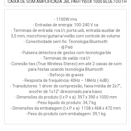
CAIXA DE SOM AMPLIFICADA JBL PARTYBOX 1000 BLUETOOTH 
- 1100W rms
- Entradas de energia: 100-240 V ca
- Terminais de entrada: rca l/r, porta usb, entrada auxiliar de
3,5 mm, microfone/guitarra/violão com controle de volume
- Conectividade sem fio: Tecnologia Bluetooth
- dj Pad
- Pulseira detectora de gestos com tecnologia ble
- Terminais de saída: rca l/r
- Conexão tws (True Wireless Stereo) em até 2 caixas de som
para festas usando tecnologia Bluetooth
- Reforço de graves
- Resposta de frequência: 40Hz – 18kHz (-6dB)
- Transdutores: 1 driver de compressão, faixa média de 2x7",
woofer de 1x12" direcionado para baixo
- Dimensões do produto (l x P x a): 397 x 390 x 1050 mm
- Peso líquido do produto: 34,7 kg
- Dimensões da embalagem (l x P x a): 1158 x 468 x 472 mm
- Peso do produto com embalagem: 39,1 kg