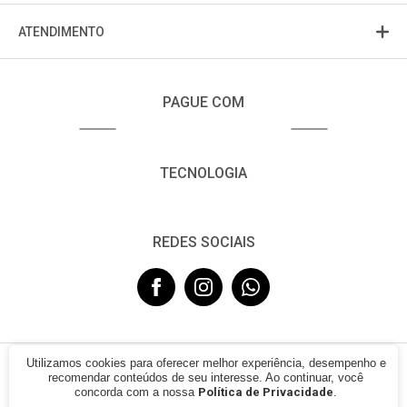
ATENDIMENTO
PAGUE COM
TECNOLOGIA
REDES SOCIAIS
Utilizamos cookies para oferecer melhor experiência, desempenho e
© 2021 - FUJISOM. CNPJ: 08.683.782/0001-12. Todos os direitos
recomendar conteúdos de seu interesse. Ao continuar, você
reservados.
concorda com a nossa
Política de Privacidade
.