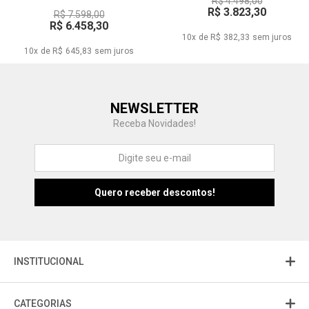
R$ 4.498,00
R$ 3.823,30
R$ 7.598,00
R$ 6.458,30
10x de R$ 382,33
sem juros
10x de R$ 645,83
sem juros
Central de Ajuda
NEWSLETTER
Fale com a gente
Receba Novidades!
Atendimento
Fu
Fujisom
INSTITUCIONAL
CATEGORIAS