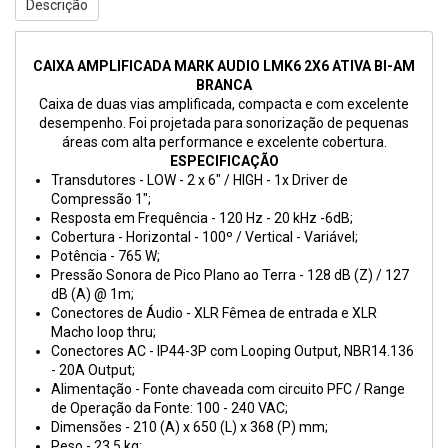
Descrição
CAIXA AMPLIFICADA MARK AUDIO LMK6 2X6 ATIVA BI-AM
BRANCA
Caixa de duas vias amplificada, compacta e com excelente
desempenho. Foi projetada para sonorização de pequenas
áreas com alta performance e excelente cobertura.
ESPECIFICAÇÃO
Transdutores - LOW - 2 x 6" / HIGH - 1x Driver de
Compressão 1";
Resposta em Frequência - 120 Hz - 20 kHz -6dB;
Cobertura - Horizontal - 100º / Vertical - Variável;
Potência - 765 W;
Pressão Sonora de Pico Plano ao Terra - 128 dB (Z) / 127
dB (A) @ 1m;
Conectores de Áudio - XLR Fêmea de entrada e XLR
Macho loop thru;
Conectores AC - IP44-3P com Looping Output, NBR14.136
- 20A Output;
Alimentação - Fonte chaveada com circuito PFC / Range
de Operação da Fonte: 100 - 240 VAC;
Dimensões - 210 (A) x 650 (L) x 368 (P) mm;
Peso - 23,5 kg;