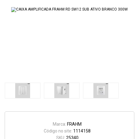
Marca:
FRAHM
Código no site:
1114158
SKU:
25340