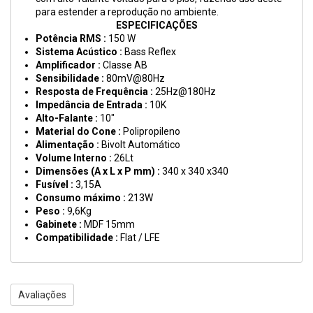
para estender a reprodução no ambiente.
ESPECIFICAÇÕES
Potência RMS :
150 W
Sistema Acústico :
Bass Reflex
Amplificador :
Classe AB
Sensibilidade :
80mV@80Hz
Resposta de Frequência :
25Hz@180Hz
Impedância de Entrada :
10K
Alto-Falante :
10"
Material do Cone :
Polipropileno
Alimentação :
Bivolt Automático
Volume Interno :
26Lt
Dimensões (A x L x P mm) :
340 x 340 x340
Fusível :
3,15A
Consumo máximo :
213W
Peso :
9,6Kg
Gabinete :
MDF 15mm
Compatibilidade :
Flat / LFE
Avaliações