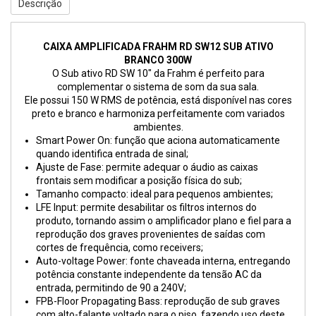
Descrição
CAIXA AMPLIFICADA FRAHM RD SW12 SUB ATIVO
BRANCO 300W
O Sub ativo RD SW 10″ da Frahm é perfeito para
complementar o sistema de som da sua sala.
Ele possui 150 W RMS de potência, está disponível nas cores
preto e branco e harmoniza perfeitamente com variados
ambientes.
Smart Power On: função que aciona automaticamente
quando identifica entrada de sinal;
Ajuste de Fase: permite adequar o áudio as caixas
frontais sem modificar a posição física do sub;
Tamanho compacto: ideal para pequenos ambientes;
LFE Input: permite desabilitar os filtros internos do
produto, tornando assim o amplificador plano e fiel para a
reprodução dos graves provenientes de saídas com
cortes de frequência, como receivers;
Auto-voltage Power: fonte chaveada interna, entregando
potência constante independente da tensão AC da
entrada, permitindo de 90 a 240V;
FPB-Floor Propagating Bass: reprodução de sub graves
com alto-falante voltado para o piso, fazendo uso deste