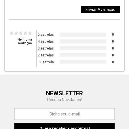
5 estrelas
0
Nenhuma
4 estrelas
0
avaliação
3 estrelas
0
2 estrelas
0
1 estrela
0
Central de Ajuda
NEWSLETTER
Fale com a gente
Receba Novidades!
Atendimento
Fu
Fujisom