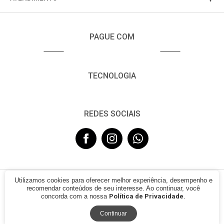
PAGUE COM
TECNOLOGIA
REDES SOCIAIS
Utilizamos cookies para oferecer melhor experiência, desempenho e
© 2021 - FUJISOM. CNPJ: 08.683.782/0001-12. Todos os direitos
recomendar conteúdos de seu interesse. Ao continuar, você
reservados.
concorda com a nossa
Política de Privacidade
.
Continuar