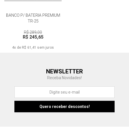
BANCO P/ BATERIA PREMIUM
TR-25
R$ 289,00
R$ 245,65
4x de R$ 61,41
sem juros
Central de Ajuda
NEWSLETTER
Fale com a gente
Receba Novidades!
Atendimento
Fu
Fujisom