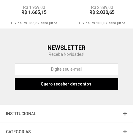
R$ 1.959,00
R$ 2.389,00
R$ 1.665,15
R$ 2.030,65
10x de R$ 166,52
sem juros
10x de R$ 203,07
sem juros
Central de Ajuda
NEWSLETTER
Fale com a gente
Receba Novidades!
Atendimento
Fu
Fujisom
INSTITUCIONAL
CATEGORIAS